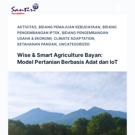
S
k
i
AKTIVITAS
,
BIDANG PEMAJUAN KEBUDAYAAN
,
BIDANG
p
PENGEMBANGAN IPTEK
,
BIDANG PENGEMBANGAN
t
USAHA & EKONOMI
,
CLIMATE ADAPTATION
,
KETAHANAN PANGAN
,
UNCATEGORIZED
o
c
Wise & Smart Agriculture Bayan:
o
Model Pertanian Berbasis Adat dan IoT
n
t
e
n
t