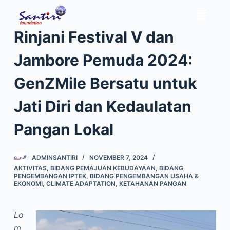
S
k
Rinjani Festival V dan
i
p
Jambore Pemuda 2024:
t
o
GenZMile Bersatu untuk
c
Jati Diri dan Kedaulatan
o
n
Pangan Lokal
t
e
ADMINSANTIRI
NOVEMBER 7, 2024
n
AKTIVITAS
,
BIDANG PEMAJUAN KEBUDAYAAN
,
BIDANG
t
PENGEMBANGAN IPTEK
,
BIDANG PENGEMBANGAN USAHA &
EKONOMI
,
CLIMATE ADAPTATION
,
KETAHANAN PANGAN
Lo
m