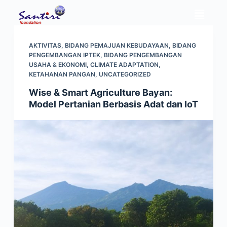
S
k
i
AKTIVITAS
,
BIDANG PEMAJUAN KEBUDAYAAN
,
BIDANG
p
PENGEMBANGAN IPTEK
,
BIDANG PENGEMBANGAN
t
USAHA & EKONOMI
,
CLIMATE ADAPTATION
,
KETAHANAN PANGAN
,
UNCATEGORIZED
o
c
Wise & Smart Agriculture Bayan:
o
Model Pertanian Berbasis Adat dan IoT
n
t
e
n
t