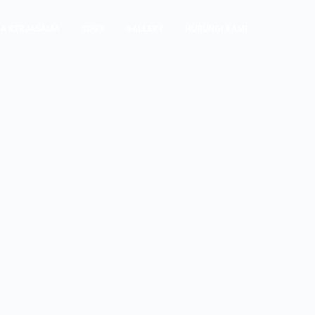
A KERJASAMA
SDG’s
GALLERY
HUBUNGI KAMI