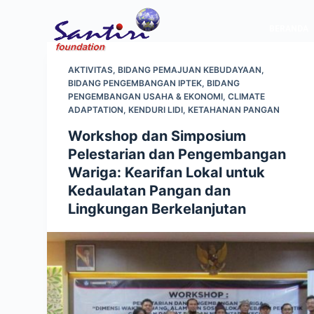
S
BERANDA
k
i
p
AKTIVITAS
,
BIDANG PEMAJUAN KEBUDAYAAN
,
BIDANG PENGEMBANGAN IPTEK
,
BIDANG
t
PENGEMBANGAN USAHA & EKONOMI
,
CLIMATE
o
ADAPTATION
,
KENDURI LIDI
,
KETAHANAN PANGAN
c
Workshop dan Simposium
o
Pelestarian dan Pengembangan
n
Wariga: Kearifan Lokal untuk
t
Kedaulatan Pangan dan
e
Lingkungan Berkelanjutan
n
t