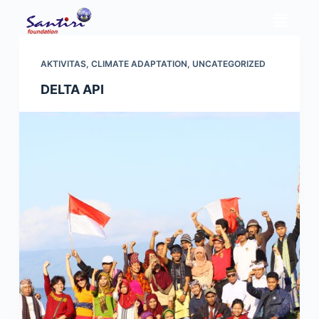
S
k
i
AKTIVITAS
,
CLIMATE ADAPTATION
,
UNCATEGORIZED
p
DELTA API
t
o
c
o
n
t
e
n
t