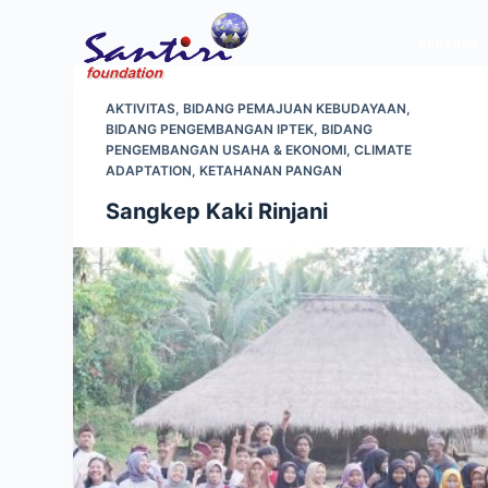
S
BERANDA
k
i
p
AKTIVITAS
,
BIDANG PEMAJUAN KEBUDAYAAN
,
BIDANG PENGEMBANGAN IPTEK
,
BIDANG
t
PENGEMBANGAN USAHA & EKONOMI
,
CLIMATE
o
ADAPTATION
,
KETAHANAN PANGAN
c
Sangkep Kaki Rinjani
o
n
t
e
n
t