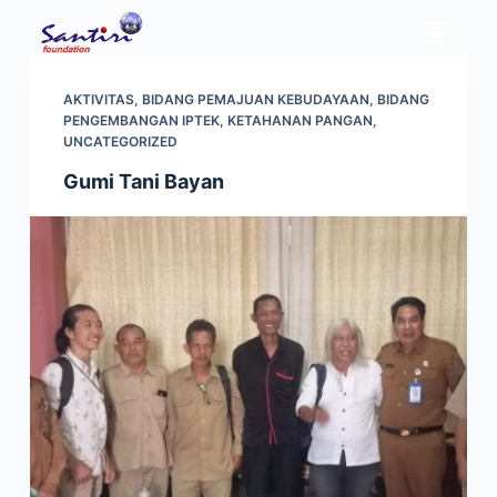
S
k
i
AKTIVITAS
,
BIDANG PEMAJUAN KEBUDAYAAN
,
BIDANG
p
PENGEMBANGAN IPTEK
,
KETAHANAN PANGAN
,
t
UNCATEGORIZED
o
Gumi Tani Bayan
c
o
n
t
e
n
t