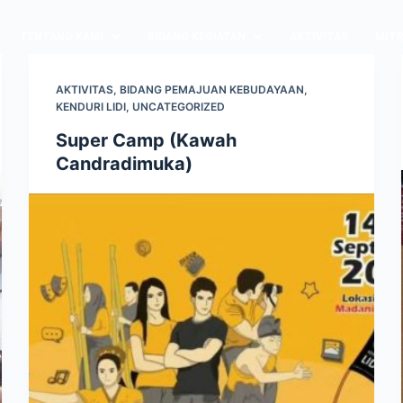
TENTANG KAMI
BIDANG KEGIATAN
AKTIVITAS
MITR
AKTIVITAS
,
BIDANG PEMAJUAN KEBUDAYAAN
,
KENDURI LIDI
,
UNCATEGORIZED
Super Camp (Kawah
Candradimuka)