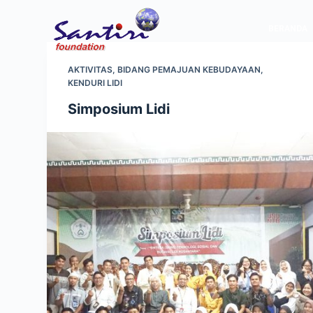
S
BERANDA
k
i
p
AKTIVITAS
,
BIDANG PEMAJUAN KEBUDAYAAN
,
KENDURI LIDI
t
o
Simposium Lidi
c
o
n
t
e
n
t