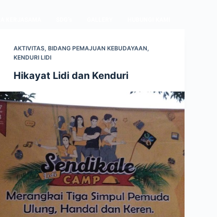
A KERJASAMA
SDG’s
GALLERY
HUBUNGI KAMI
AKTIVITAS
,
BIDANG PEMAJUAN KEBUDAYAAN
,
KENDURI LIDI
Hikayat Lidi dan Kenduri