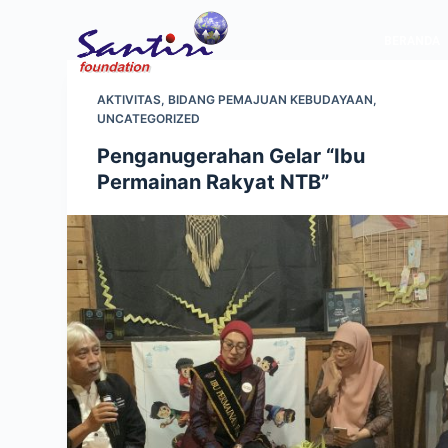
S
BERANDA
k
i
p
AKTIVITAS
,
BIDANG PEMAJUAN KEBUDAYAAN
,
UNCATEGORIZED
t
o
Penganugerahan Gelar “Ibu
c
Permainan Rakyat NTB”
o
n
t
e
n
t