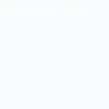
A KERJASAMA
SDG’s
GALLERY
HUBUNGI KAMI